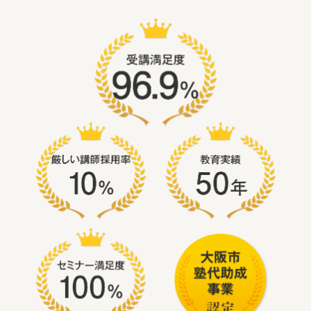
師
・
個
別
指
導