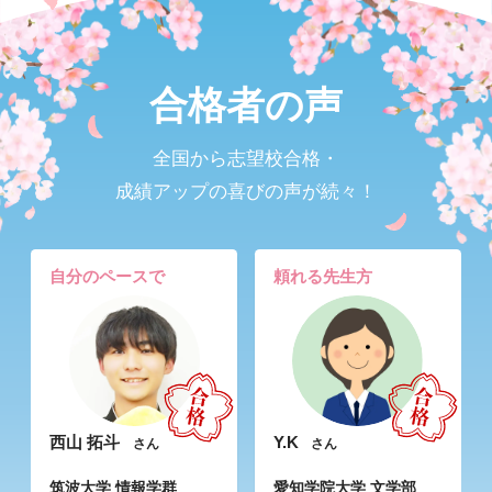
合格者の声
全国から志望校合格・
成績アップの喜びの声が続々！
自分のペースで
頼れる先生方
西山 拓斗
Y.K
さん
さん
筑波大学 情報学群
愛知学院大学 文学部