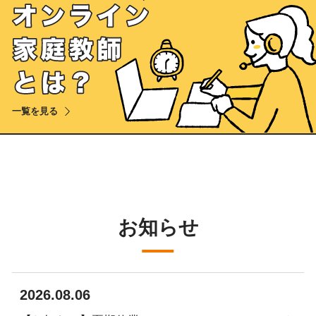
オ
ン
ラ
イ
ン
一覧を見る
家
庭
教
師
と
お知らせ
は
？
2026.08.06