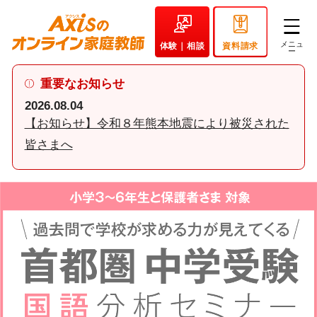
中
学
体験｜相談
資料請求
受
重要なお知らせ
験
2026.08.04
・
【お知らせ】令和８年熊本地震により被災された
高
皆さまへ
校
受
験
・
大
学
受
験