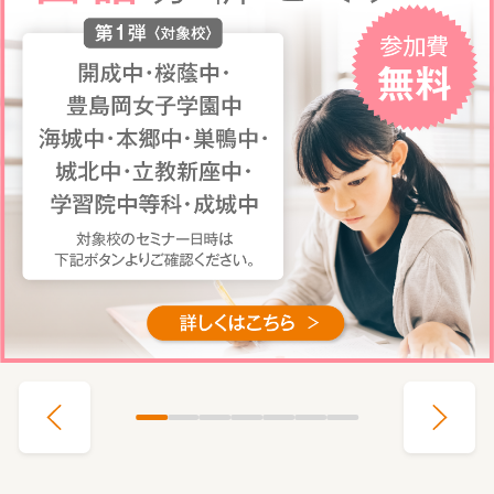
な
ら
A
x
i
s
の
オ
ン
ラ
イ
ン
家
庭
教