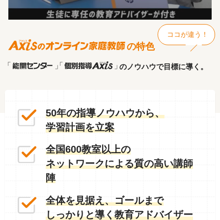
ココが違う！
の特色
A
のノウハウで目標に導く。
x
i
s
50年の指導ノウハウから、
の
学習計画を立案
オ
ン
全国600教室以上の
ラ
ネットワークによる質の高い講師
イ
陣
ン
全体を見据え、ゴールまで
家
しっかりと導く教育アドバイザー
庭