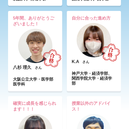
5年間、ありがとうご
自分に合った進め方
ざいました！
K.A
さん
八杉 理久
さん
神戸大学・経済学部、
関西学院大学・経済学
大阪公立大学・医学部
部
医学科
確実に成長を感じられ
授業以外のアドバイ
ます！！！
ス！